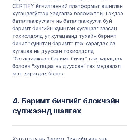
CERTIFY үйлчилгээний платформыг ашиглан
хугацаагүйгээр хадгалах боломжтой. Гэхдээ
баталгаажуулагч нь баталгаажуулж буй
баримт бичгийн хүчинтэй хугацааг заасан
тохиолдолд уг хугацаанд тухайн баримт
бичиг “хүчинтэй баримт” гэж харагдах ба
хугацаа нь дууссан тохиолдолд
“баталгаажсан баримт бичиг” гэж харагдах
боловч “хугацаа нь дууссан” гэх мэдээлэл
мөн харагдах болно.
4. Баримт бичгийг блокчэйн
сүлжээнд шалгах
Хэрэглэгч нь баримт бичгийн үнэн зөв