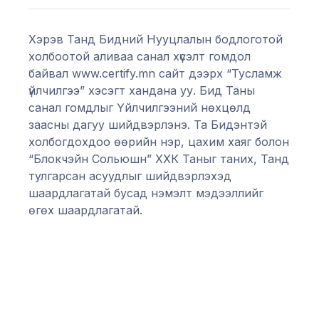
Хэрэв Танд Бидний Нууцлалын бодлоготой
холбоотой аливаа санал хүсэлт гомдол
байвал www.certify.mn сайт дээрх “Тусламж
үйлчилгээ” хэсэгт хандана уу. Бид Таны
санал гомдлыг Үйлчилгээний нөхцөлд
заасны дагуу шийдвэрлэнэ. Та Бидэнтэй
холбогдохдоо өөрийн нэр, цахим хаяг болон
“Блокчэйн Сольюшн” ХХК Таныг таних, Танд
тулгарсан асуудлыг шийдвэрлэхэд
шаардлагатай бусад нэмэлт мэдээллийг
өгөх шаардлагатай.