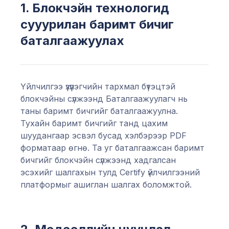
1. Блокчэйн технологид
сууурилан баримт бичиг
баталгаажуулах
Үйлчилгээ үзүүлэгчийн тархмал бүтэцтэй
блокчэйны сүлжээнд Баталгаажуулагч нь
таны баримт бичгийг баталгаажуулна.
Тухайн баримт бичгийг танд цахим
шуудангаар эсвэл бусад хэлбэрээр PDF
форматаар өгнө. Та уг баталгаажсан баримт
бичгийг блокчэйн сүлжээнд хадгалсан
эсэхийг шалгахын тулд Certify үйлчилгээний
платформыг ашиглан шалгах боломжтой.