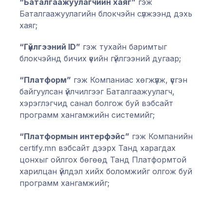
“Баталгаажуулагчийн хаяг”
гэж
Баталгаажуулагийн блокчэйн сүлжээнд дэхь
хаяг;
“Гүйлгээний ID”
гэж тухайн баримтыг
блокчэйнд бичих үеийн гүйлгээний дугаар;
“Платформ”
гэж Компаниас хөгжүүлж, үүсгэн
байгуулсан үйлчилгээг Баталгаажуулагч,
хэрэглэгчид санал болгож буй вэбсайт
программ хангамжийн системийг;
“Платформын интерфэйс”
гэж Компанийн
certify.mn вэбсайт дээрх Танд харагдах
цонхыг ойлгох бөгөөд Танд Платформтой
харилцан үйлдэл хийх боломжийг олгож буй
программ хангамжийг;