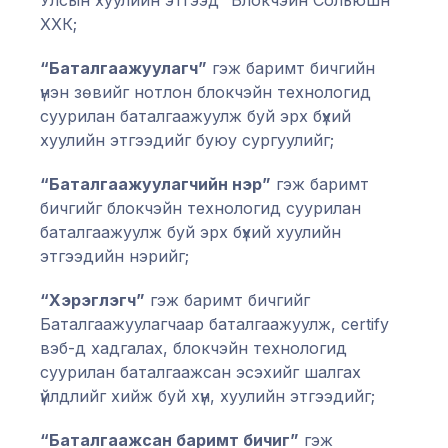
Улсын хуулийн этгээд “Блокчэйн Сольюшн”
ХХК;
“Баталгаажуулагч”
гэж баримт бичгийн
үнэн зөвийг нотлон блокчэйн технологид
суурилан баталгаажуулж буй эрх бүхий
хуулийн этгээдийг буюу сургуулийг;
“Баталгаажуулагчийн нэр”
гэж баримт
бичгийг блокчэйн технологид суурилан
баталгаажуулж буй эрх бүхий хуулийн
этгээдийн нэрийг;
“Хэрэглэгч”
гэж баримт бичгийг
Баталгаажуулагчаар баталгаажуулж, certify
вэб-д хадгалах, блокчэйн технологид
суурилан баталгаажсан эсэхийг шалгах
үйлдлийг хийж буй хүн, хуулийн этгээдийг;
“Баталгаажсан баримт бичиг”
гэж