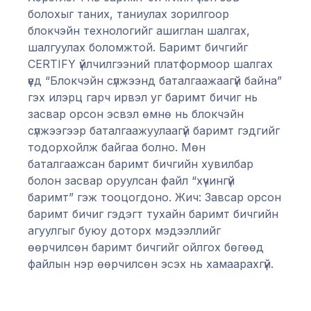
болохыг таних, таниулах зорилгоор
блокчэйн технологийг ашиглан шалгах,
шалгуулах боломжтой. Баримт бичгийг
CERTIFY үйлчилгээний платформоор шалгах
үед “Блокчэйн сүлжээнд баталгаажаагүй байна”
гэх илэрц гарч ирвэл уг баримт бичиг нь
засвар орсон эсвэл өмнө нь блокчэйн
сүлжээгээр баталгаажуулаагүй баримт гэдгийг
тодорхойлж байгаа болно. Мөн
баталгаажсан баримт бичгийн хувилбар
болон засвар оруулсан файл “хүчингүй
баримт” гэж тооцогдоно. Жич: Завсар орсон
баримт бичиг гэдэгт тухайн баримт бичгийн
агуулгыг буюу доторх мэдээллийг
өөрчилсөн баримт бичгийг ойлгох бөгөөд
файлын нэр өөрчилсөн эсэх нь хамаарахгүй.