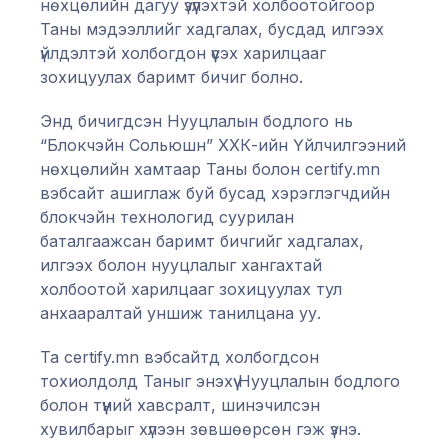
нөхцөлийн дагуу үзүүлэхтэй холбоотойгоор
Таны мэдээллийг хадгалах, бусдад илгээх
үйлдэлтэй холбогдон үүсэх харилцааг
зохицуулах баримт бичиг болно.
Энд бичигдсэн Нууцлалын бодлого нь
“Блокчэйн Сольюшн” ХХК-ийн Үйлчилгээний
нөхцөлийн хамтаар Таны болон certify.mn
вэбсайт ашиглаж буй бусад хэрэглэгчдийн
блокчэйн технологид суурилан
баталгаажсан баримт бичгийг хадгалах,
илгээх болон нууцлалыг хангахтай
холбоотой харилцааг зохицуулах тул
анхааралтай уншиж танилцана уу.
Та certify.mn вэбсайтд холбогдсон
тохиолдолд Таныг энэхүү Нууцлалын бодлого
болон түүний хавсралт, шинэчилсэн
хувилбарыг хүлээн зөвшөөрсөн гэж үзнэ.