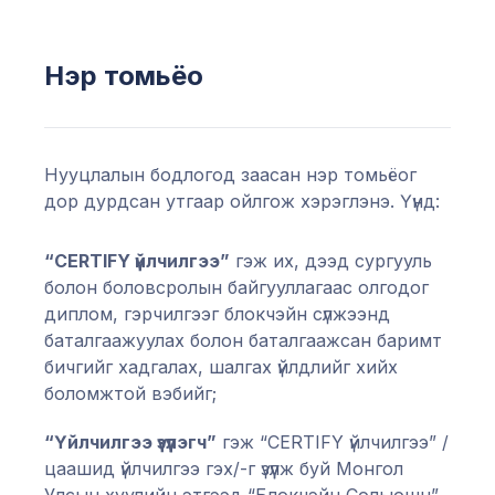
Нэр томьёо
Нууцлалын бодлогод заасан нэр томьёог
дор дурдсан утгаар ойлгож хэрэглэнэ. Үүнд:
“CERTIFY үйлчилгээ”
гэж их, дээд сургууль
болон боловсролын байгууллагаас олгодог
диплом, гэрчилгээг блокчэйн сүлжээнд
баталгаажуулах болон баталгаажсан баримт
бичгийг хадгалах, шалгах үйлдлийг хийх
боломжтой вэбийг;
“Үйлчилгээ үзүүлэгч”
гэж “CERTIFY үйлчилгээ” /
цаашид үйлчилгээ гэх/-г үзүүлж буй Монгол