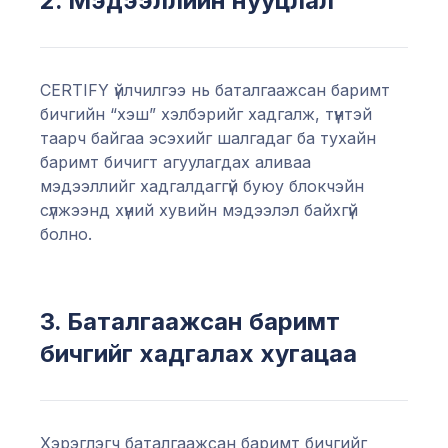
2. Мэдээллийн нууцлал
CERTIFY үйлчилгээ нь баталгаажсан баримт
бичгийн “хэш” хэлбэрийг хадгалж, түүнтэй
таарч байгаа эсэхийг шалгадаг ба тухайн
баримт бичигт агуулагдах аливаа
мэдээллийг хадгалдаггүй буюу блокчэйн
сүлжээнд хүний хувийн мэдээлэл байхгүй
болно.
3. Баталгаажсан баримт
бичгийг хадгалах хугацаа
Хэрэглэгч баталгаажсан баримт бичгийг