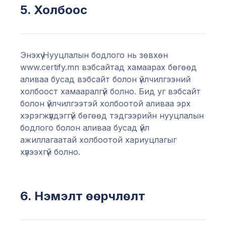
5. Холбоос
Энэхүү Нууцлалын бодлого нь зөвхөн
www.certify.mn вэбсайтад хамаарах бөгөөд
аливаа бусад вэбсайт болон үйлчилгээний
холбоост хамааралгүй болно. Бид уг вэбсайт
болон үйлчилгээтэй холбоотой аливаа эрх
хэрэгжүүлдэггүй бөгөөд тэдгээрийн нууцлалын
бодлого болон аливаа бусад үйл
ажиллагаатай холбоотой хариуцлагыг
хүлээхгүй болно.
6. Нэмэлт өөрчлөлт