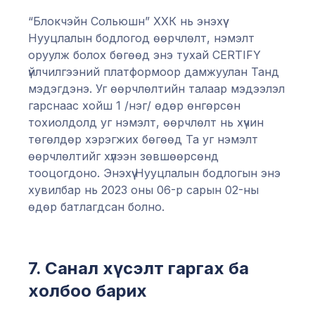
“Блокчэйн Сольюшн” ХХК нь энэхүү
Нууцлалын бодлогод өөрчлөлт, нэмэлт
оруулж болох бөгөөд энэ тухай CERTIFY
үйлчилгээний платформоор дамжуулан Танд
мэдэгдэнэ. Уг өөрчлөлтийн талаар мэдээлэл
гарснаас хойш 1 /нэг/ өдөр өнгөрсөн
тохиолдолд уг нэмэлт, өөрчлөлт нь хүчин
төгөлдөр хэрэгжих бөгөөд Та уг нэмэлт
өөрчлөлтийг хүлээн зөвшөөрсөнд
тооцогдоно. Энэхүү Нууцлалын бодлогын энэ
хувилбар нь 2023 оны 06-р сарын 02-ны
өдөр батлагдсан болно.
7. Санал хүсэлт гаргах ба
холбоо барих