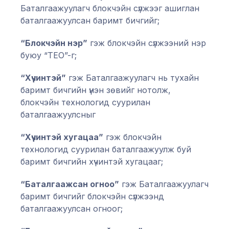
Баталгаажуулагч блокчэйн сүлжээг ашиглан
баталгаажуулсан баримт бичгийг;
“Блокчэйн нэр”
гэж блокчэйн сүлжээний нэр
буюу “TEO”-г;
“Хүчинтэй”
гэж Баталгаажуулагч нь тухайн
баримт бичгийн үнэн зөвийг нотолж,
блокчэйн технологид суурилан
баталгаажуулсныг
“Хүчинтэй хугацаа”
гэж блокчэйн
технологид суурилан баталгаажуулж буй
баримт бичгийн хүчинтэй хугацааг;
“Баталгаажсан огноо”
гэж Баталгаажуулагч
баримт бичгийг блокчэйн сүлжээнд
баталгаажуулсан огноог;