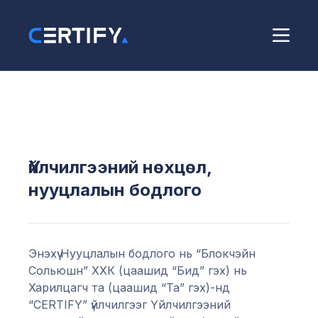
Үйлчилгээний нөхцөл,
нууцлалын бодлого
Энэхүү Нууцлалын бодлого нь “Блокчэйн
Сольюшн” ХХК (цаашид “Бид” гэх) нь
Харилцагч та (цаашид “Та” гэх)-нд
“CERTIFY” үйлчилгээг Үйлчилгээний